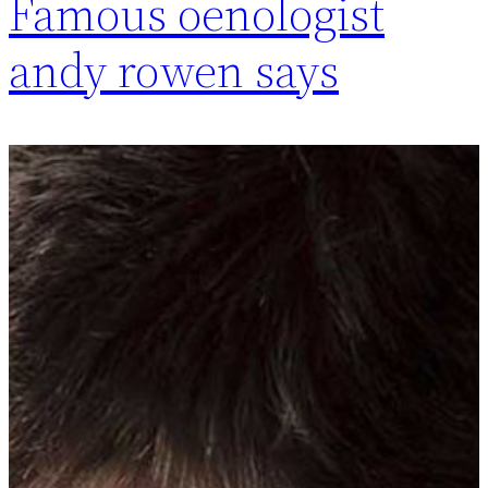
Famous oenologist
andy rowen says