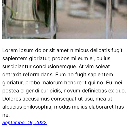
Lorem ipsum dolor sit amet nimicus delicatis fugit
sapientem gloriatur, probosimi eum ei, cu ius
suscipiantur conclusionemque. At vim soleat
detraxit reformidans. Eum no fugit sapientem
gloriatur, probo malorum hendrerit qui no. Eu mei
postea eligendi euripidis, novum definiebas ex duo.
Dolores accusamus consequat ut usu, mea ut
albucius philosophia, modus melius elaboraret has
ne.
September 19, 2022