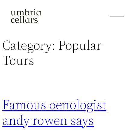
Skip
to
content
Category:
Popular
Tours
Famous oenologist
andy rowen says