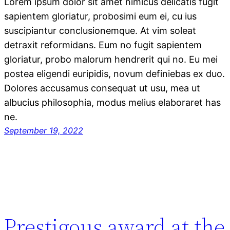
Lorem ipsum dolor sit amet nimicus delicatis fugit
sapientem gloriatur, probosimi eum ei, cu ius
suscipiantur conclusionemque. At vim soleat
detraxit reformidans. Eum no fugit sapientem
gloriatur, probo malorum hendrerit qui no. Eu mei
postea eligendi euripidis, novum definiebas ex duo.
Dolores accusamus consequat ut usu, mea ut
albucius philosophia, modus melius elaboraret has
ne.
September 19, 2022
Prestigous award at the